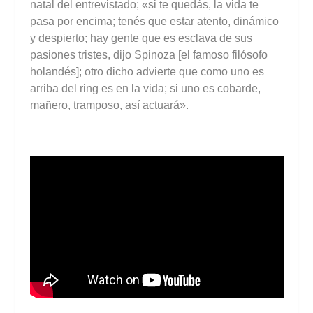
natal del entrevistado; «si te quedás, la vida te
pasa por encima; tenés que estar atento, dinámico
y despierto; hay gente que es esclava de sus
pasiones tristes, dijo Spinoza [el famoso filósofo
holandés]; otro dicho advierte que como uno es
arriba del ring es en la vida; si uno es cobarde,
mañero, tramposo, así actuará».