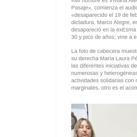
«Mi nombre es Viviana Ale
Pasaje», comienza el audio
«desaparecido el 19 de fe
dictadura, Marco Alegre, en
desapareció en la exEsma
30 y pico de años; vine a e
La foto de cabecera muestr
su derecha María Laura Pé
las diferentes iniciativas 
numerosas y heterogéneas.
actividades solidarias con 
marginales, otro es el ac