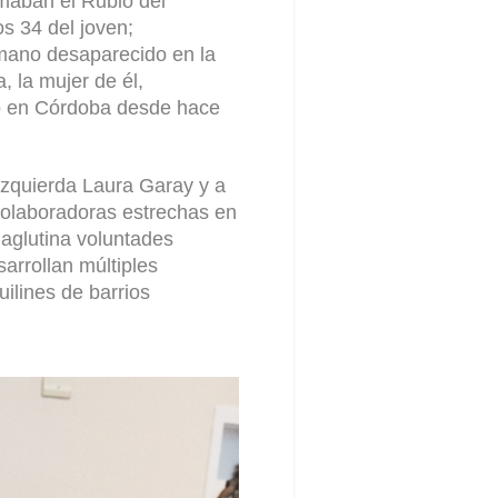
maban el Rubio del
s 34 del joven;
rmano desaparecido en la
, la mujer de él,
o en Córdoba desde hace
izquierda Laura Garay y a
olaboradoras estrechas en
 aglutina voluntades
arrollan múltiples
uilines de barrios