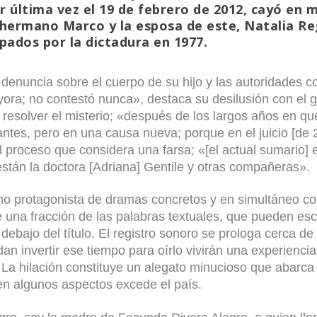
r última vez el 19 de febrero de 2012, cayó en m
 hermano Marco y la esposa de este, Natalia R
pados por la dictadura en 1977.
denuncia sobre el cuerpo de su hijo y las autoridades 
yora; no contestó nunca», destaca su desilusión con el 
 resolver el misterio; «después de los largos años en qu
antes, pero en una causa nueva; porque en el juicio [de
 proceso que considera una farsa; «[el actual sumario] 
stán la doctora [Adriana] Gentile y otras compañeras».
omo protagonista de dramas concretos y en simultáneo c
e una fracción de las palabras textuales, que pueden e
 debajo del título. El registro sonoro se prologa cerca d
dan invertir ese tiempo para oírlo vivirán una experienc
 La hilación constituye un alegato minucioso que abarca
en algunos aspectos excede el país.