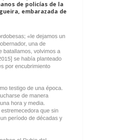
anos de policías de la
egueira, embarazada de
cordobesas; «le dejamos un
gobernador, una de
e batallamos, volvimos a
 2015] se había planteado
es por encubrimiento
omo testigo de una época.
scucharse de manera
e una hora y media.
ia estremecedora que sin
 un período de décadas y