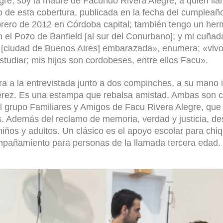
gre, soy la madre de Facundo Rivera Alegre, a quien lla
 de esta cobertura, publicada en la fecha del cumpleaño
brero de 2012 en Córdoba capital; también tengo un he
 el Pozo de Banfield [al sur del Conurbano]; y mi cuñada
 [ciudad de Buenos Aires] embarazada», enumera; «viv
studiar; mis hijos son cordobeses, entre ellos Facu».
a a la entrevistada junto a dos compinches, a su mano 
rez. Es una estampa que rebalsa amistad. Ambas son c
del grupo Familiares y Amigos de Facu Rivera Alegre, que
 Además del reclamo de memoria, verdad y justicia, des
niños y adultos. Un clásico es el apoyo escolar para chiq
ompañamiento para personas de la llamada tercera edad.