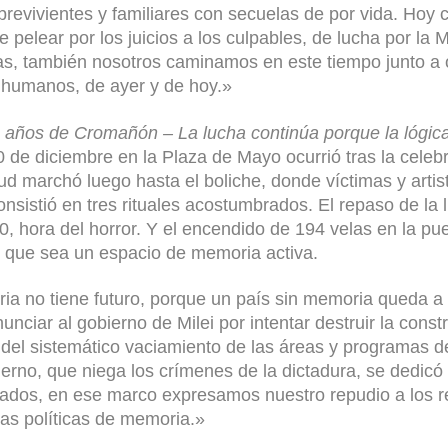
obrevivientes y familiares con secuelas de por vida. Ho
e pelear por los juicios a los culpables, de lucha por la
s, también nosotros caminamos en este tiempo junto a o
s humanos, de ayer y de hoy.»
 años de Cromañón – La lucha continúa porque la lógi
30 de diciembre en la Plaza de Mayo ocurrió tras la cele
ud marchó luego hasta el boliche, donde víctimas y artis
nsistió en tres rituales acostumbrados. El repaso de la lis
0, hora del horror. Y el encendido de 194 velas en la puert
e que sea un espacio de memoria activa.
a no tiene futuro, porque un país sin memoria queda a 
unciar al gobierno de Milei por intentar destruir la con
s del sistemático vaciamiento de las áreas y programas
erno, que niega los crímenes de la dictadura, se dedicó
dos, en ese marco expresamos nuestro repudio a los re
las políticas de memoria.»