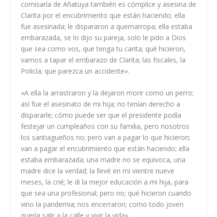
comisaría de Añatuya también es cómplice y asesina de
Clarita por el encubrimiento que están haciendo; ella
fue asesinada; le dispararon a quemarropa; ella estaba
embarazada, se lo dijo su pareja, solo le pido a Dios
que sea como vos, que tenga tu carita; qué hicieron,
vamos a tapar el embarazo de Clarita; las fiscales, la
Policía; que parezca un accidente».
«A ella la arrastraron y la dejaron morir como un perro;
así fue el asesinato de mi hija; no tenían derecho a
dispararle; cómo puede ser que el presidente podía
festejar un cumpleaños con su familia, pero nosotros
los santiagueños no; pero van a pagar lo que hicieron;
van a pagar el encubrimiento que están haciendo; ella
estaba embarazada; una madre no se equivoca, una
madre dice la verdad; la llevé en mi vientre nueve
meses, la crié; le di la mejor educación a mi hija, para
que sea una profesional; pero no; qué hicieron cuando
vino la pandemia; nos encerraron; como todo joven
quería salir a la calle y vivir la vida».