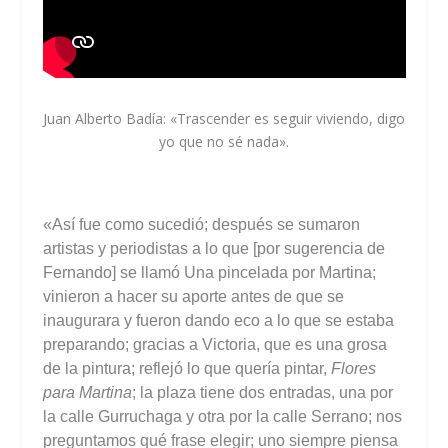
Juan Alberto Badía: «Trascender es seguir viviendo, digo
yo que no sé nada».
«Así fue como sucedió; después se sumaron
artistas y periodistas a lo que [por sugerencia de
Fernando] se llamó Una pincelada por Martina;
vinieron a hacer su aporte antes de que se
inaugurara y fueron dando eco a lo que se estaba
preparando; gracias a Victoria, que es una grosa
de la pintura; reflejó lo que quería pintar,
Flores
para Martina
; la plaza tiene dos entradas, una por
la calle Gurruchaga y otra por la calle Serrano; nos
preguntamos qué frase elegir; uno siempre piensa