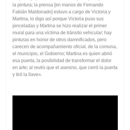
la pintura; la prensa [en manos de Fernando
Fabián Maldonado] estuvo a cargo de Victoria y
Martina, lo digo así porque Victoria puso sus
pinceladas y Martina se hizo realizar el primer
mural para una víctima de tránsito vehicular; hay
pinturas en honor de otros damnificados, pero
carecen de acompañamiento oficial, de la comuna,
el municipio, el Gobierno; Martina es quien abrió
esa puerta, la posibilidad de transformar el dolor
en arte; al revés que el asesino, que cerró la puerta
y tiró la llave».