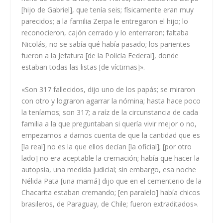
[hijo de Gabriel], que tenía seis; físicamente eran muy
parecidos; a la familia Zerpa le entregaron el hijo; lo
reconocieron, cajón cerrado y lo enterraron; faltaba
Nicolás, no se sabía qué había pasado; los parientes
fueron a la Jefatura [de la Policía Federal], donde
estaban todas las listas [de víctimas]».
«Son 317 fallecidos, dijo uno de los papás; se miraron
con otro y lograron agarrar la nómina; hasta hace poco
la teníamos; son 317; a raíz de la circunstancia de cada
familia a la que preguntaban si quería vivir mejor o no,
empezamos a darnos cuenta de que la cantidad que es
[la real] no es la que ellos decían [la oficial]; [por otro
lado] no era aceptable la cremación; había que hacer la
autopsia, una medida judicial; sin embargo, esa noche
Nélida Pata [una mamá] dijo que en el cementerio de la
Chacarita estaban cremando; [en paralelo] había chicos
brasileros, de Paraguay, de Chile; fueron extraditados».