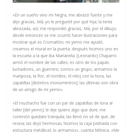
«En un sueño vino mi Negra, me abrazó fuerte y me
dijo gracias, Má; yo le pregunté por qué hija; la tenía
abrazada, así; me respondió gracias, Má, por el dibujo;
desde entonces se me ocurrió hacer ilustraciones para
mostrar qué es Cromañón; mi yerno me ayudó;
creamos el mural en la puerta; después hicimos uno en
la escuela a la que iba Marianela; [Leonardo] Chaparro
armó el nombre de las calles; es otro de los papás
luchadores, un guerrero; somos un grupo; armamos la
mariposa, la flor, el nombre, el reloj con la hora, las
zapatillas [distintos monumentos]; las últimas son obra
de un amigo de mi yerno».
«El muchacho fue con un par de zapatillas de lona al
taller [del yerno]; le dije quiero algo que dure; me
contestó quedate tranquila; las llenó no sé de qué, de
resina; las dejó hermosas; hicimos la caja [vidriada con
estructura metálica]; lo armamos», cuenta Mónica. «Me