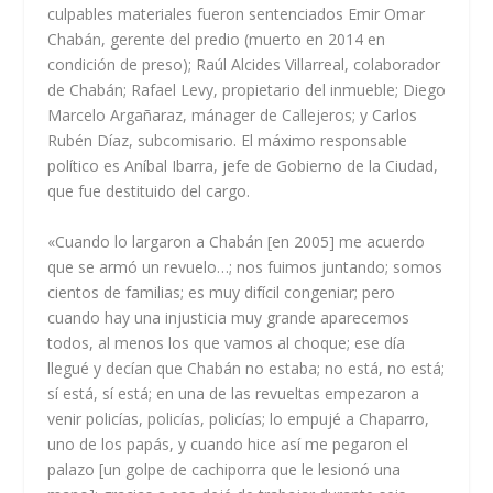
culpables materiales fueron sentenciados Emir Omar
Chabán, gerente del predio (muerto en 2014 en
condición de preso); Raúl Alcides Villarreal, colaborador
de Chabán; Rafael Levy, propietario del inmueble; Diego
Marcelo Argañaraz, mánager de Callejeros; y Carlos
Rubén Díaz, subcomisario. El máximo responsable
político es Aníbal Ibarra, jefe de Gobierno de la Ciudad,
que fue destituido del cargo.
«Cuando lo largaron a Chabán [en 2005] me acuerdo
que se armó un revuelo…; nos fuimos juntando; somos
cientos de familias; es muy difícil congeniar; pero
cuando hay una injusticia muy grande aparecemos
todos, al menos los que vamos al choque; ese día
llegué y decían que Chabán no estaba; no está, no está;
sí está, sí está; en una de las revueltas empezaron a
venir policías, policías, policías; lo empujé a Chaparro,
uno de los papás, y cuando hice así me pegaron el
palazo [un golpe de cachiporra que le lesionó una