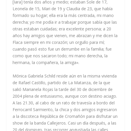
[Iara] tenía dos años y medio; estaban Sole de 17,
Leonela de 15, Mari de 19 y Claudia de 23, que había
formado su hogar; ella era la más centrada, mi mano
derecha; yo me podía ir a trabajar porque sabía que las
otras estaban cuidadas; era excelente persona; a 20
años hay amigos que vienen, me abrazan y me dicen la
Flaca siempre en mi corazón; un orgullo para mí;
cuando pasó esto fue un derrumbe en la familia; fue
como que nos sacaron todo; mi mano derecha, la
hermana, la compañera, la amiga».
Mónica Gabriela Schild reside aún en la misma vivienda
de Rafael Castillo, partido de La Matanza, de la que
salió Marianela Rojas la tarde del 30 de diciembre de
2004 plena de entusiasmo, aunque con destino aciago.
A las 21.30, al cabo de un rato de travesía a bordo del
Ferrocarril Sarmiento, la chica y dos amigos ingresaron
a la discoteca República de Cromañón para disfrutar un
show de la banda Callejeros. Casi un día después, a las
20 del domingo, tras recorrer angustiada las calles