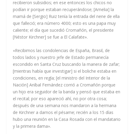
recibieron subsidios; en ese entonces los chicos no
podían ir porque estaban recuperándose; [Amelia] la
mamá de [Sergio] Ruiz tenía la entrada del nene de ella
que falleció; era número 4000; esto es una papa muy
caliente; el día que sucedió Cromañón, el presidente
[Néstor Kirchner] se fue a El Calafate».
«Recibimos las condolencias de España, Brasil, de
todos lados y nuestro jefe de Estado permanecía
escondido en Santa Cruz buscando la manera de zafar;
[mientras había que investigar] si el boliche estaba en
condiciones, en regla; [el ministro del Interior de la
Nación] Aníbal Fernández corrió a Cromañón porque
un hijo era seguidor de la banda y pensó que estaba en
el recital; por eso apareció ahí, no por otra cosa;
después de una semana nos mandaron a la hermana
de Kirchner a darnos el pésame; recién a los 15 días
hubo una reunión en la Casa Rosada con el mandatario
y la primera dama».