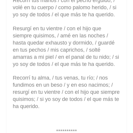
Recorrí tus manos / con el pecho erguido, /
volé en tu cuerpo / como palomo herido, / si
yo soy de todos / el que más te ha querido.
Resurgí en tu vientre / con el hijo que
siempre quisimos, / amé en las noches /
hasta quedar exhausto y dormido, / guardé
en tus pechos / mis caprichos, / solté
amarras a mi piel / en el panal de tu nido; / si
yo soy de todos / el que más te ha querido.
Recorrí tu alma, / tus venas, tu río; / nos
fundimos en un beso / y en eso nacimos; /
resurgí en tu vientre / con el hijo que siempre
quisimos; / si yo soy de todos / el que más te
ha querido.
**********