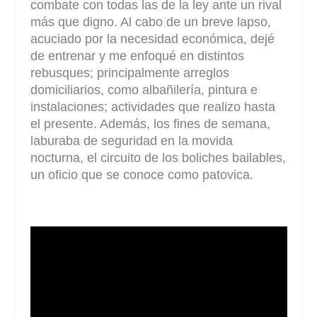
combate con todas las de la ley ante un rival
más que digno. Al cabo de un breve lapso,
acuciado por la necesidad económica, dejé
de entrenar y me enfoqué en distintos
rebusques; principalmente arreglos
domiciliarios, como albañilería, pintura e
instalaciones; actividades que realizo hasta
el presente. Además, los fines de semana,
laburaba de seguridad en la movida
nocturna, el circuito de los boliches bailables,
un oficio que se conoce como patovica.