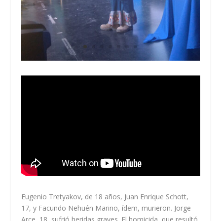
Eugenio Tretyakov, de 18 años, Juan Enrique Schott,
17, y Facundo Nehuén Marino, ídem, murieron. Jorge
Arce, 18, sufrió heridas graves. El homicida, que resultó