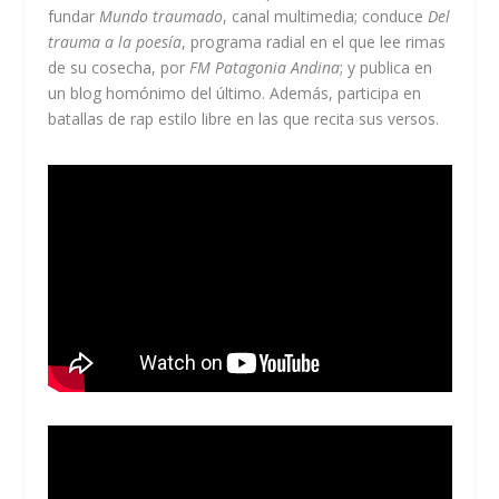
fundar
Mundo traumado
, canal multimedia; conduce
Del
trauma a la poesía
, programa radial en el que lee rimas
de su cosecha, por
FM Patagonia Andina
; y publica en
un blog homónimo del último. Además, participa en
batallas de rap estilo libre en las que recita sus versos.