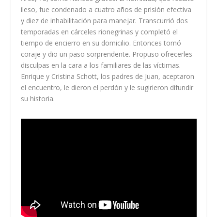
ileso, fue condenado a cuatro años de prisión efectiva
y diez de inhabilitación para manejar. Transcurrió dos
temporadas en cárceles rionegrinas y completó el
tiempo de encierro en su domicilio. Entonces tomó
coraje y dio un paso sorprendente. Propuso ofrecerles
disculpas en la cara a los familiares de las víctimas.
Enrique y Cristina Schott, los padres de Juan, aceptaron
el encuentro, le dieron el perdón y le sugirieron difundir
su historia.