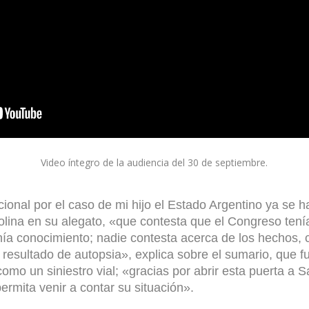
Video íntegro de la audiencia del 30 de septiembre.
cional por el caso de mi hijo el Estado Argentino ya se 
olina
en su alegato
, «que contesta que el Congreso tení
nía conocimiento; nadie contesta acerca de los hechos, 
resultado de autopsia», explica sobre el sumario, que f
como un siniestro vial; «gracias por abrir esta puerta a 
ermita venir a contar su situación».