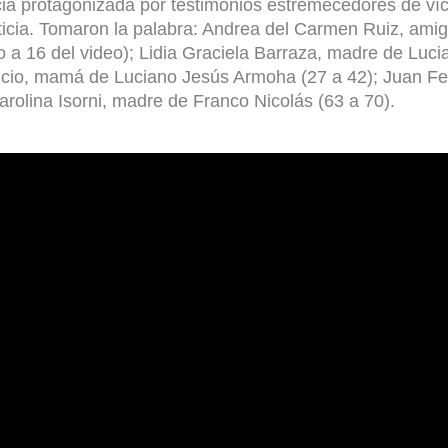
ia protagonizada por testimonios estremecedores de víc
ticia. Tomaron la palabra: Andrea del Carmen Ruiz, amiga
a 16 del video); Lidia Graciela Barraza, madre de Luci
ncio, mamá de Luciano Jesús Armoha (27 a 42); Juan Fe
Carolina Isorni, madre de Franco Nicolás (63 a 70).