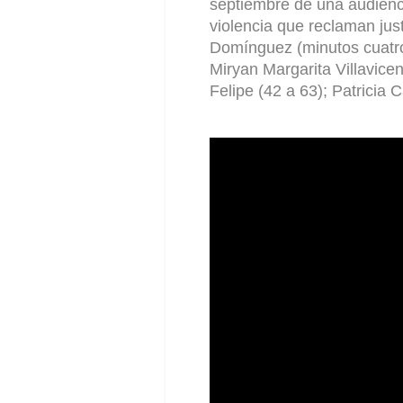
septiembre de una audienc
violencia que reclaman jus
Domínguez (minutos cuatro 
M
i
r
yan
Margarita Villavice
Felipe (42 a 63); Patricia 