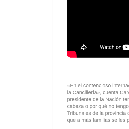
«En el contencioso interna
la Cancillería»,
cuent
a Car
presidente de la Nación te
cabeza o por qué no tengo 
Tribunales de la provincia 
que a más familias se les p