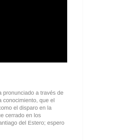
ha pronunciado a través de
a conocimiento, que el
como el disparo en la
ue cerrado en los
Santiago del Estero; espero