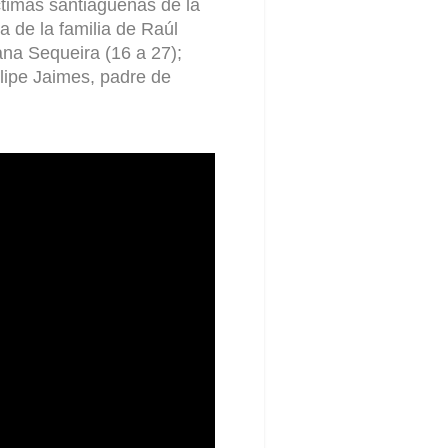
timas santiagueñas de la
 de la familia de Raúl
ana Sequeira (16 a 27);
lipe Jaimes, padre de