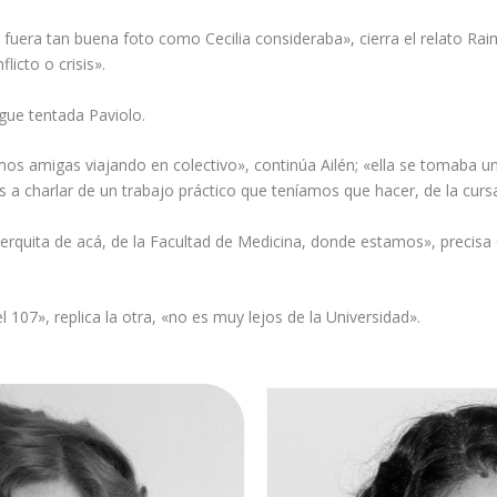
e fuera tan buena foto como Cecilia consideraba», cierra el relato Ra
icto o crisis».
gue tentada Paviolo.
os amigas viajando en colectivo», continúa Ailén; «ella se tomaba 
 a charlar de un trabajo práctico que teníamos que hacer, de la cur
quita de acá, de la Facultad de Medicina, donde estamos», precisa C
107», replica la otra, «no es muy lejos de la Universidad».