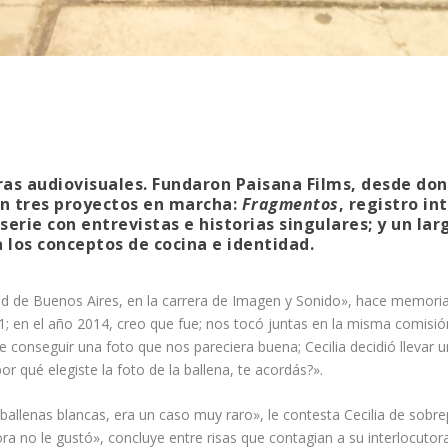
ras audiovisuales. Fundaron Paisana Films, desde do
n tres proyectos en marcha:
Fragmentos
, registro in
 serie con entrevistas e historias singulares; y un 
a los conceptos de cocina e identidad.
d de Buenos Aires, en la carrera de Imagen y Sonido», hace memori
1; en el año 2014, creo que fue; nos tocó juntas en la misma comisi
e conseguir una foto que nos pareciera buena; Cecilia decidió llevar 
por qué elegiste la foto de la ballena, te acordás?».
ballenas blancas, era un caso muy raro», le contesta Cecilia de sobre
sora no le gustó», concluye entre risas que contagian a su interlocutora