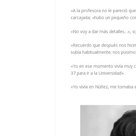
«A la profesora no le pareció qu
carcajada; «hubo un pequeño confl
«No voy a dar más detalles…», si
«Recuerdo que después nos hicim
subía habitualmente; nos pusimos
«Yo en ese momento vivía muy cer
37 para ir a la Universidad».
«Yo vivía en Núñez, me tomaba el 