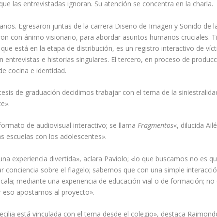
ue las entrevistadas ignoran. Su atención se concentra en la charla.
años. Egresaron juntas de la carrera Diseño de Imagen y Sonido de l
ron con ánimo visionario, para abordar asuntos humanos cruciales. T
, que está en la etapa de distribución, es un registro interactivo de víc
on entrevistas e historias singulares. El tercero, en proceso de produc
de cocina e identidad.
sis de graduación decidimos trabajar con el tema de la siniestralidad 
e».
formato de audiovisual interactivo; se llama
Fragmentos
«, dilucida Ai
as escuelas con los adolescentes».
una experiencia divertida», aclara Paviolo; «lo que buscamos no es q
 conciencia sobre el flagelo; sabemos que con una simple interacción 
cala; mediante una experiencia de educación vial o de formación; no
or eso apostamos al proyecto».
ecilia está vinculada con el tema desde el colegio», destaca Raimondo