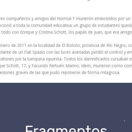
res compañeros y amigos del Normal 1 murieron embestidos por un 
cionó a toda la comunidad educativa; un grupo de estudiantes qued
re todo con Enrique y Cristina Schott, los papás de Juan, que era amigo
nero de 2011 en la localidad de El Bolsón, provincia de Río Negro, s
lante de un Fiat Spazio con las luces averiadas perdió el control y e
atones por la banquina opuesta. Todos los damnificados cursaban el 
ique Schott, 17, y Facundo Nehuén Marino, ídem, murieron como cons
ó lesiones graves de las que pudo reponerse de forma milagrosa.