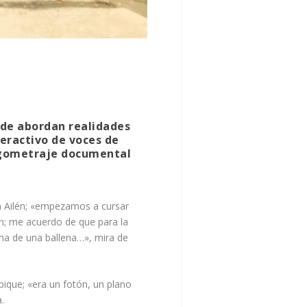
nde abordan realidades
teractivo de voces de
largometraje documental
a Ailén; «empezamos a cursar
ón; me acuerdo de que para la
una de una ballena…», mira de
pique; «era un fotón, un plano
.