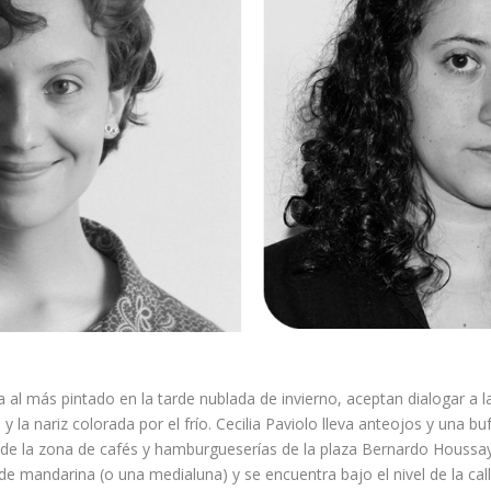
a al más pintado en la tarde nublada de invierno, aceptan dialogar a 
y la nariz colorada por el frío. Cecilia Paviolo lleva anteojos y una 
de la zona de cafés y hamburgueserías de la plaza Bernardo Houssay.
 de mandarina (o una medialuna) y se encuentra bajo el nivel de la call