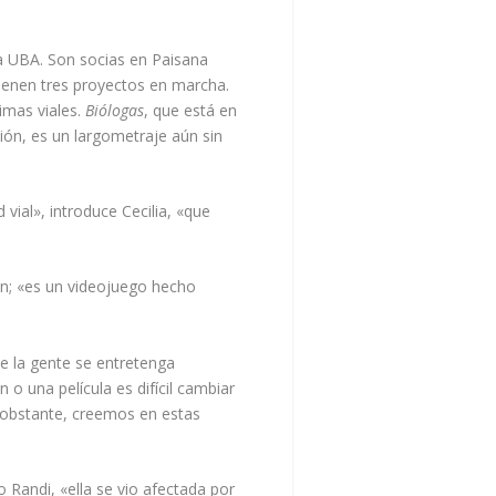
a UBA. Son socias en Paisana
ienen tres proyectos en marcha.
timas viales.
Biólogas
, que está en
ción, es un largometraje aún sin
vial», introduce Cecilia, «que
lén; «es un videojuego hecho
ue la gente se entretenga
o una película es difícil cambiar
 obstante, creemos en estas
 Randi, «ella se vio afectada por